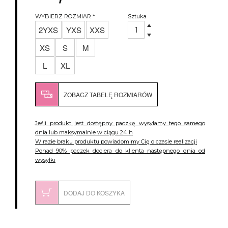
WYBIERZ
ROZMIAR *
Sztuka
2YXS
YXS
XXS
XS
S
M
L
XL
ZOBACZ TABELĘ ROZMIARÓW
Jeśli produkt jest dostępny paczkę wysyłamy tego samego
dnia lub maksymalnie w ciągu 24 h
W razie braku produktu powiadomimy Cię o czasie realizacji
Ponad 90% paczek dociera do klienta następnego dnia od
wysyłki
DODAJ DO KOSZYKA