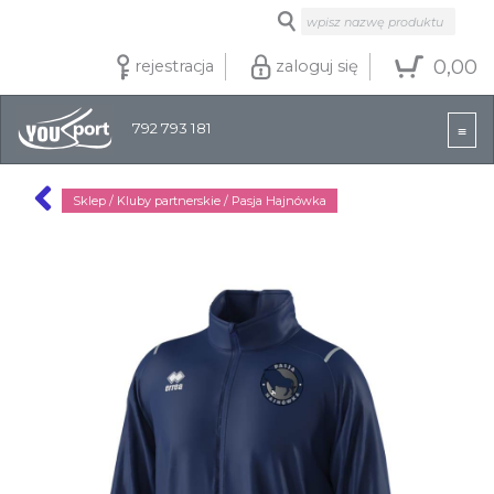
0,00
rejestracja
zaloguj się
792 793 181
Sklep
/ Kluby partnerskie /
Pasja Hajnówka