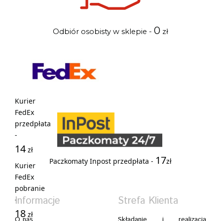
0
Odbiór osobisty w sklepie -
zł
Kurier
FedEx
przedpłata
-
14
zł
17
Paczkomaty Inpost przedpłata -
zł
Kurier
FedEx
pobranie
Informacje
Strefa Klienta
-
18
zł
O nas
Składanie i realizacja