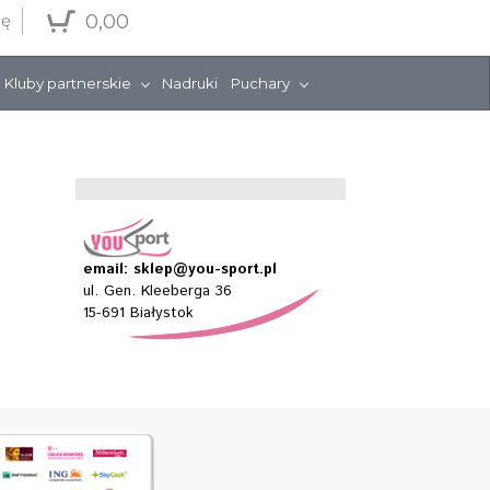
0,00
ię
Kluby partnerskie
Nadruki
Puchary
email: sklep@you-sport.pl
ul. Gen. Kleeberga 36
15-691 Białystok