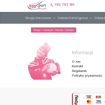
792 793 181
Stroje meczowe
Odzież treningowa
Odzież
Sklep
/ Lifestyle / Odzież /
adidas
Informacje
O nas
Kontakt
Regulamin
Polityka prywatności