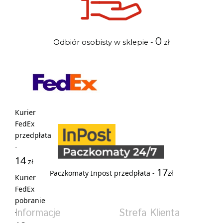
0
Odbiór osobisty w sklepie -
zł
Kurier
FedEx
przedpłata
-
14
zł
17
Paczkomaty Inpost przedpłata -
zł
Kurier
FedEx
pobranie
Informacje
Strefa Klienta
-