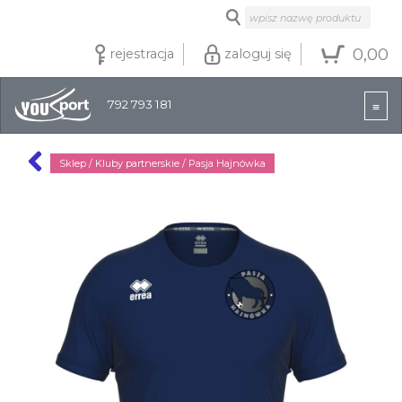
0,00
rejestracja
zaloguj się
792 793 181
Sklep
/ Kluby partnerskie /
Pasja Hajnówka