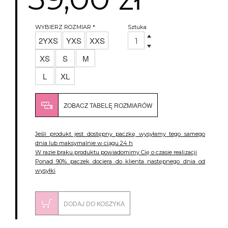
WYBIERZ
ROZMIAR *
Sztuka
2YXS
YXS
XXS
XS
S
M
L
XL
ZOBACZ TABELĘ ROZMIARÓW
Jeśli produkt jest dostępny paczkę wysyłamy tego samego
dnia lub maksymalnie w ciągu 24 h
W razie braku produktu powiadomimy Cię o czasie realizacji
Ponad 90% paczek dociera do klienta następnego dnia od
wysyłki
DODAJ DO KOSZYKA